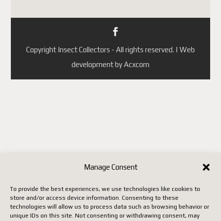
Portugal
République tchèque
(ainsi que quelques autres pays
selon les mises à jour de
Copyright Insect Collectors - All rights reserved. | Web
Postes Canada).
development by Acxcom
Jusqu'à ce que Postes Canada
mette en place un système
conforme aux nouvelles règles
européennes, il faut utiliser un
autre transporteur (DHL,
FedEx, UPS, etc.), ce qui
entraîne malheureusement des
Manage Consent
coûts beaucoup plus élevés.
To provide the best experiences, we use technologies like cookies to
store and/or access device information. Consenting to these
Nous vous remercions de votre
technologies will allow us to process data such as browsing behavior or
unique IDs on this site. Not consenting or withdrawing consent, may
patience, de votre