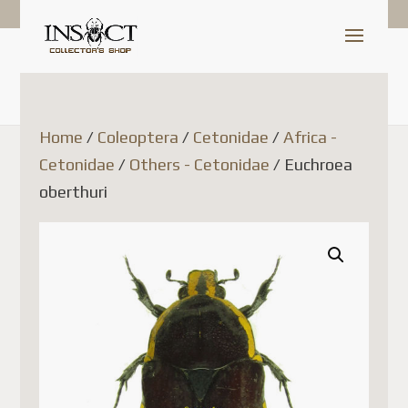
Shop Update
Dear Customer,
Home
/
Coleoptera
/
Cetonidae
/
Africa -
Cetonidae
/
Others - Cetonidae
/ Euchroea
Since July 1, 2026, Canada
oberthuri
Post has temporarily
suspended the acceptance of
parcels to France (as well as
several other European Union
countries). This decision is
related to new European
Union customs regulations
and is not due to any issue