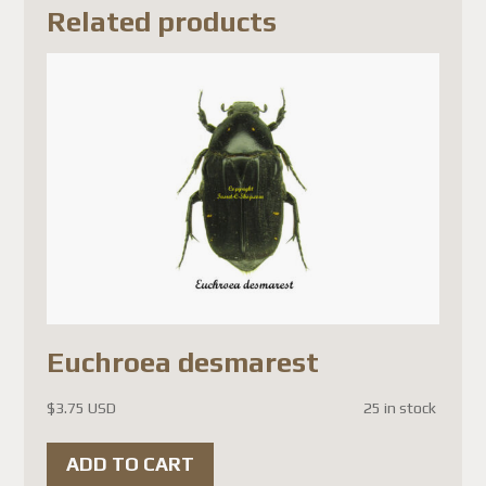
Related products
results in significantly higher
shipping costs.
Michel
Euchroea desmarest
Best regards,
The Team
$
3.75 USD
25 in stock
Mise à jour de la boutique
ADD TO CART
Cher client,