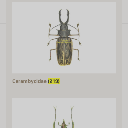
Cerambycidae
(219)