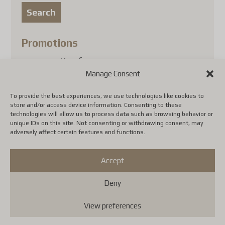
for:
Search
Promotions
no promotion for now
Manage Consent
Insect Collector’s Shop
To provide the best experiences, we use technologies like cookies to
Terms and conditions
store and/or access device information. Consenting to these
technologies will allow us to process data such as browsing behavior or
unique IDs on this site. Not consenting or withdrawing consent, may
About us
adversely affect certain features and functions.
Contact us
Accept
Deny
View preferences
Copyright Insect Collectors - All rights reserved. | Web