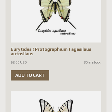
Union customs regulations
and is not due to any issue
specific to France.
The main reasons are:
The European Union now
Eurytides ( Protographium ) agesilaus
requires a
€3 customs fee per
autosilaus
item
, in addition to import
$
2.00 USD
36 in stock
VAT.
ADD TO CART
New compliance requirements
now require much more
detailed information for each
item being shipped, including a
detailed description, value,