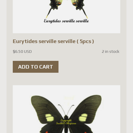
Les principales raisons sont :
L'Union européenne exige
maintenant un
nouveau droit
de douane de 3 € par article
,
Eurytides serville serville ( 5pcs )
en plus de la TVA à
$
6.50 USD
2 in stock
l'importation.
De
nouvelles exigences de
ADD TO CART
conformité
imposent des
renseignements beaucoup plus
détaillés pour chaque article
expédié (description, valeur,
données douanières, etc.).
Les systèmes de Postes
Canada ne sont pas encore