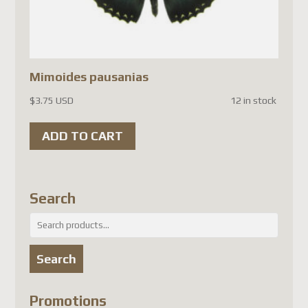
Finlande
Luxembourg
Portugal
Mimoides pausanias
République tchèque
(ainsi que quelques autres pays
$
3.75 USD
12 in stock
selon les mises à jour de
ADD TO CART
Postes Canada).
Jusqu'à ce que Postes Canada
mette en place un système
Search
conforme aux nouvelles règles
Search
européennes, il faut utiliser un
for:
autre transporteur (DHL,
Search
FedEx, UPS, etc.), ce qui
entraîne malheureusement des
Promotions
coûts beaucoup plus élevés.