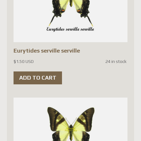
Mise à jour de la boutique
Cher client,
Depuis le
1er juillet 2026
,
Postes Canada a
suspendu
Eurytides serville serville
temporairement
$
1.50 USD
24 in stock
l'acceptation des colis vers la
France
(ainsi que plusieurs
ADD TO CART
autres pays de l'Union
européenne). Cette décision
est liée aux
nouvelles règles
douanières de l'Union
européenne
et non à un
problème propre à la France.