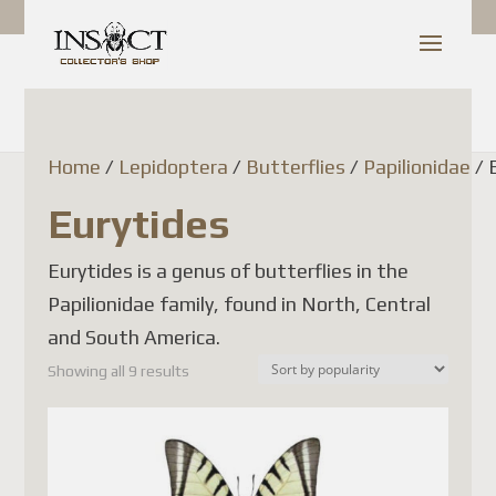
Home
/
Lepidoptera
/
Butterflies
/
Papilionidae
/ 
Shop Update
Eurytides
Dear Customer,
Eurytides is a genus of butterflies in the
Since July 1, 2026, Canada
Papilionidae family, found in North, Central
Post has temporarily
and South America.
suspended the acceptance of
Showing all 9 results
parcels to France (as well as
several other European Union
countries). This decision is
related to new European