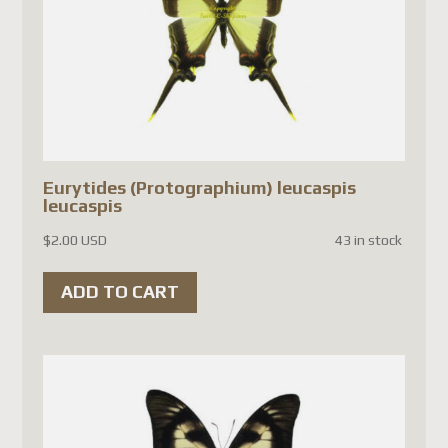
Belgium
Austria
Denmark
Finland
Luxembourg
Portugal
Eurytides (Protographium) leucaspis
leucaspis
Czech Republic
(as well as a few other
$
2.00 USD
43 in stock
countries, depending on
ADD TO CART
Canada Post's latest updates).
Until Canada Post
implements a system that
complies with the new
European regulations, the