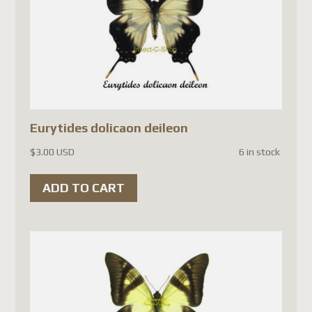
only option is to use another
carrier such as DHL, FedEx, or
UPS. Unfortunately, this
results in significantly higher
shipping costs.
Eurytides dolicaon deileon
We sincerely appreciate your
patience, understanding, and
$
3.00 USD
6 in stock
continued trust in our
ADD TO CART
company.
Thank you,
Michel
Best regards,
The Team