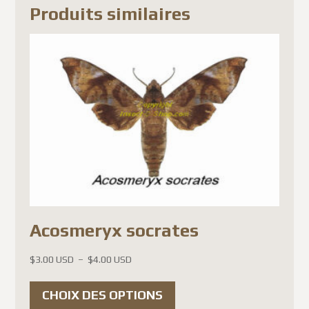
Produits similaires
Acosmeryx socrates
Plage
$
3.00 USD
–
$
4.00 USD
de
Ce
prix :
CHOIX DES OPTIONS
produit
$3.00 USD