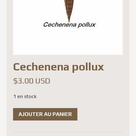
Cechenena pollux
$
3.00 USD
1 en stock
quantité
AJOUTER AU PANIER
de
Cechenena