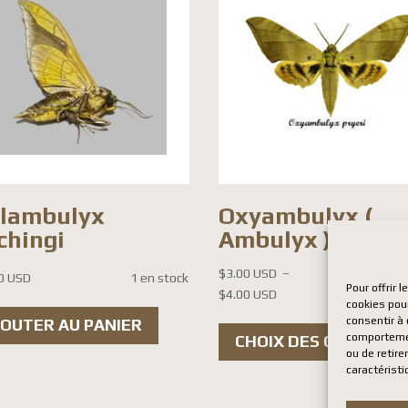
llambulyx
Oxyambulyx (
chingi
Ambulyx ) pryeri
$
3.00 USD
–
0 USD
1 en stock
Pour offrir 
Plage
$
4.00 USD
cookies pour
de
consentir à
JOUTER AU PANIER
prix :
comportement
CHOIX DES OPTIONS
ou de retire
$3.00 USD
caractéristi
à
$4.00 USD