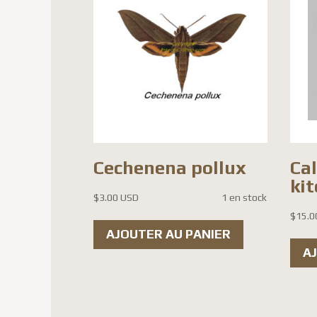
Cechenena pollux
Ca
kit
$
3.00 USD
1 en stock
$
15.0
AJOUTER AU PANIER
A