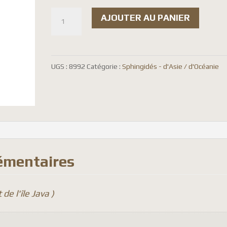
à
quantité
$4.0
AJOUTER AU PANIER
de
Acosmeryx
socrates
UGS :
8992
Catégorie :
Sphingidés - d'Asie / d'Océanie
émentaires
 de l'île Java )