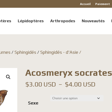
Accueil
Paiement
ptères
Lépidoptères
Arthropodes
Nouveautés
urnes
/
Sphingidés
/
Sphingidés - d'Asie /
Acosmeryx socrate
Plage
$
3.00 USD
–
$
4.00 USD
de
prix :
Sexe
$3.0