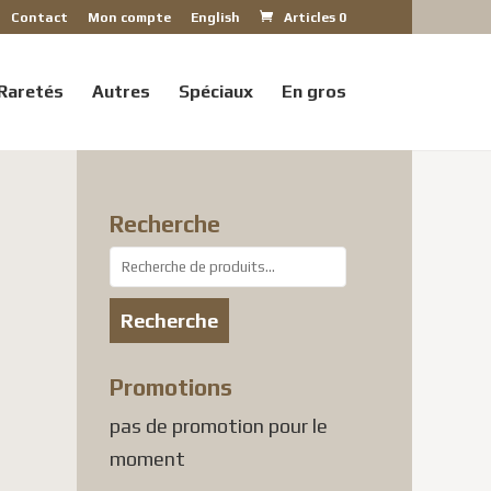
Contact
Mon compte
English
Articles 0
Raretés
Autres
Spéciaux
En gros
Recherche
Recherche
pour :
s
Recherche
Promotions
pas de promotion pour le
moment
0 USD