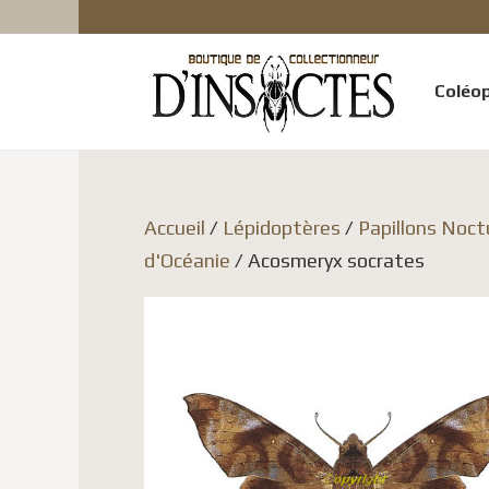
Coléo
Accueil
/
Lépidoptères
/
Papillons Noct
d'Océanie
/ Acosmeryx socrates