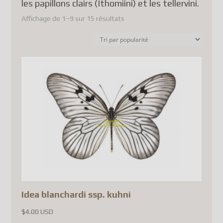
les papillons clairs (Ithomiini) et les tellervini.
Affichage de 1–9 sur 15 résultats
Shop Update
Dear Customer,
Since July 1, 2026, Canada
Post has temporarily
suspended the acceptance of
parcels to France (as well as
several other European Union
countries). This decision is
related to new European
Union customs regulations
and is not due to any issue
Idea blanchardi ssp. kuhni
specific to France.
$
4.00 USD