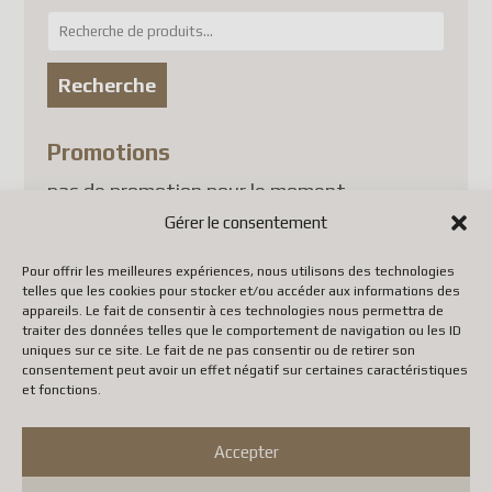
confiance.
options
Recherche
peuvent
Michel
pour :
être
Recherche
Cordialement,
L’équipe
choisies
sur
This popup will close in:
45
Promotions
FERMER
la
pas de promotion pour le moment
page
Gérer le consentement
du
Collectionneur d’insectes
produit
Pour offrir les meilleures expériences, nous utilisons des technologies
Termes et conditions
telles que les cookies pour stocker et/ou accéder aux informations des
appareils. Le fait de consentir à ces technologies nous permettra de
Politique de confidentialité
traiter des données telles que le comportement de navigation ou les ID
uniques sur ce site. Le fait de ne pas consentir ou de retirer son
consentement peut avoir un effet négatif sur certaines caractéristiques
À propos de nous
et fonctions.
Contact
Accepter