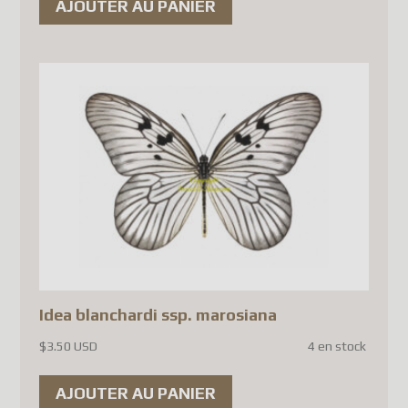
AJOUTER AU PANIER
certain EU countries. Until a
compliant solution is
implemented, parcel shipments
to several countries, including
France, have been temporarily
suspended.
At this time, the affected
countries include:
France
Germany
Belgium
Idea blanchardi ssp. marosiana
Austria
$
3.50 USD
4 en stock
Denmark
AJOUTER AU PANIER
Finland