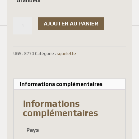
Grandeur
$23.00
à
quantité
$24.00
AJOUTER AU PANIER
de
Trimeresurus
albolabris
UGS :
8770
Catégorie :
squelette
-
petit/médium
(
Informations complémentaires
squelette
incurvé
Informations
)
complémentaires
Pays