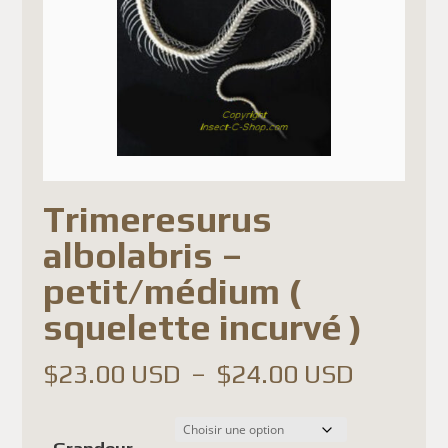
Trimeresurus
albolabris –
petit/médium (
squelette incurvé )
Plage
$
23.00 USD
–
$
24.00 USD
de
prix :