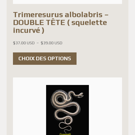
Trimeresurus albolabris –
DOUBLE TÊTE ( squelette
incurvé )
Plage
$
37.00 USD
–
$
39.00 USD
de
Ce
prix :
CHOIX DES OPTIONS
produit
$37.00 USD
a
à
$39.00 USD
plusieurs
variations.
Les
options
peuvent
être
choisies