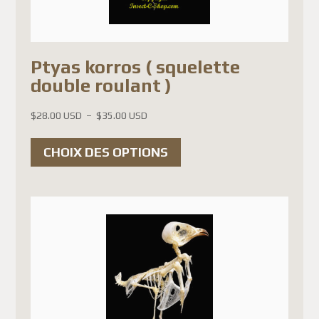
sur
la
page
Ptyas korros ( squelette
du
double roulant )
produit
Plage
$
28.00 USD
–
$
35.00 USD
de
Ce
prix :
CHOIX DES OPTIONS
produit
$28.00 USD
a
à
$35.00 USD
plusieurs
variations.
Les
options
peuvent
être