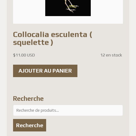
choisies
sur
la
page
Collocalia esculenta (
du
squelette )
produit
$
11.00 USD
12 en stock
AJOUTER AU PANIER
Recherche
Recherche
pour :
Recherche