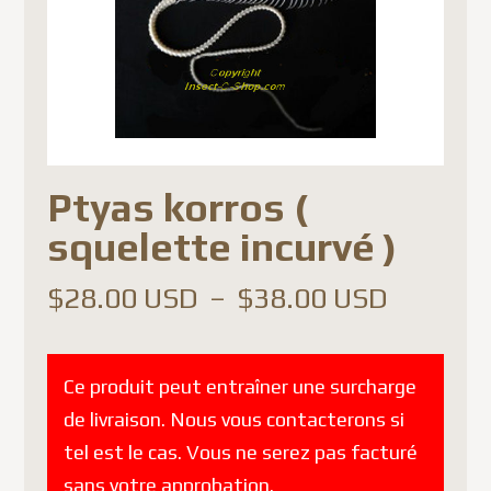
Ptyas korros (
squelette incurvé )
Plage
$
28.00 USD
–
$
38.00 USD
de
prix :
Ce produit peut entraîner une surcharge
$28.00
de livraison. Nous vous contacterons si
à
tel est le cas. Vous ne serez pas facturé
$38.00
sans votre approbation.