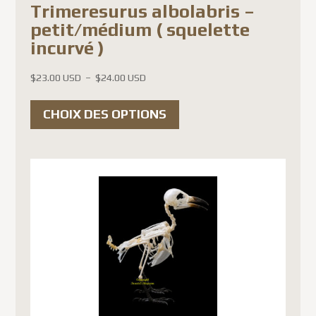
Trimeresurus albolabris –
petit/médium ( squelette
incurvé )
Plage
$
23.00 USD
–
$
24.00 USD
de
Ce
prix :
CHOIX DES OPTIONS
produit
$23.00 USD
a
à
$24.00 USD
plusieurs
variations.
Les
options
peuvent
être
choisies
sur