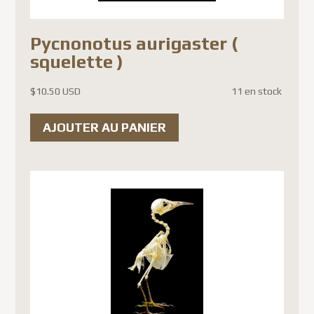
la
page
Pycnonotus aurigaster (
du
squelette )
produit
$
10.50 USD
11 en stock
AJOUTER AU PANIER