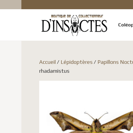
Coléo
Accueil
/
Lépidoptères
/
Papillons Noct
rhadamistus