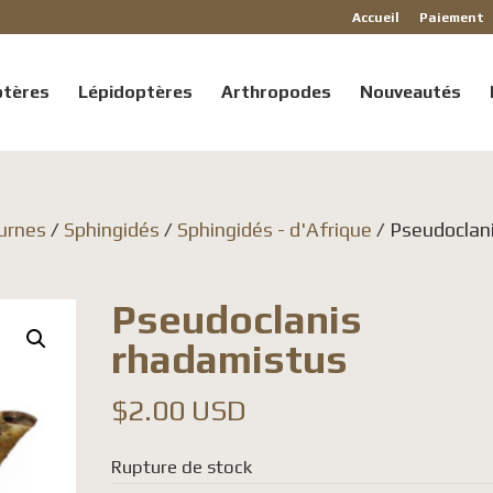
Accueil
Paiement
ptères
Lépidoptères
Arthropodes
Nouveautés
urnes
/
Sphingidés
/
Sphingidés - d'Afrique
/ Pseudoclan
Pseudoclanis
rhadamistus
$
2.00 USD
Rupture de stock