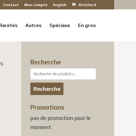
Contact
Mon compte
English
Articles 0
Raretés
Autres
Spéciaux
En gros
Recherche
is
Recherche
pour :
Recherche
Promotions
pas de promotion pour le
moment