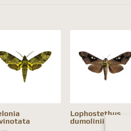
elonia
Lophostethus
lvinotata
dumolinii