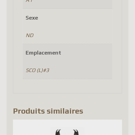
Denmark
Finland
Sexe
Luxembourg
Portugal
ND
Czech Republic
(as well as a few other
Emplacement
countries, depending on
Canada Post's latest updates).
SCO (L)#3
Until Canada Post
implements a system that
complies with the new
European regulations, the
Produits similaires
only option is to use another
carrier such as DHL, FedEx, or
UPS. Unfortunately, this