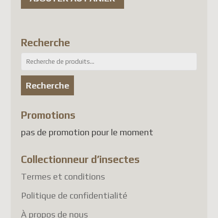
attendant une solution
conforme, les envois de colis
vers plusieurs pays, dont la
Recherche
France
, sont suspendus.
Recherche
À l'heure actuelle, les pays
pour :
touchés comprennent
Recherche
notamment :
Promotions
France
Allemagne
pas de promotion pour le moment
Belgique
Collectionneur d’insectes
Autriche
Danemark
Termes et conditions
Finlande
Politique de confidentialité
Luxembourg
À propos de nous