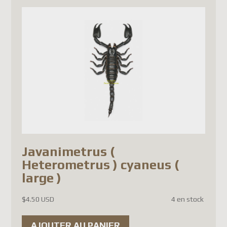
maintenant un
nouveau droit
de douane de 3 € par article
,
en plus de la TVA à
l'importation.
De
nouvelles exigences de
conformité
imposent des
renseignements beaucoup plus
détaillés pour chaque article
expédié (description, valeur,
données douanières, etc.).
Javanimetrus (
Les systèmes de Postes
Heterometrus ) cyaneus (
Canada ne sont pas encore
large )
entièrement adaptés à ces
$
4.50 USD
4 en stock
nouvelles exigences pour
certains pays de l'UE. En
AJOUTER AU PANIER