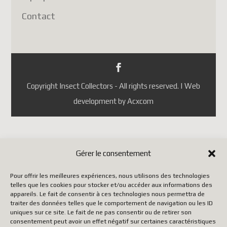
Portugal
Contact
République tchèque
(ainsi que quelques autres pays
selon les mises à jour de
Postes Canada).
Jusqu'à ce que Postes Canada
Copyright Insect Collectors - All rights reserved. | Web
mette en place un système
development by Acxcom
conforme aux nouvelles règles
européennes, il faut utiliser un
autre transporteur (DHL,
FedEx, UPS, etc.), ce qui
Gérer le consentement
entraîne malheureusement des
Pour offrir les meilleures expériences, nous utilisons des technologies
coûts beaucoup plus élevés.
telles que les cookies pour stocker et/ou accéder aux informations des
appareils. Le fait de consentir à ces technologies nous permettra de
traiter des données telles que le comportement de navigation ou les ID
Nous vous remercions de votre
uniques sur ce site. Le fait de ne pas consentir ou de retirer son
consentement peut avoir un effet négatif sur certaines caractéristiques
patience, de votre