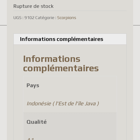
yet fully adapted to meet
Rupture de stock
these new requirements for
UGS :
9102
Catégorie :
Scorpions
certain EU countries. Until a
compliant solution is
Informations complémentaires
implemented, parcel shipments
to several countries, including
Informations
France, have been temporarily
complémentaires
suspended.
At this time, the affected
Pays
countries include:
Indonésie ( l'Est de l'île Java )
France
Germany
Qualité
Belgium
Austria
A1