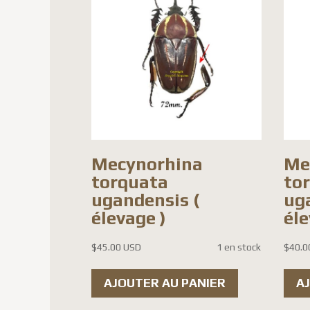
Mecynorhina
Me
torquata
to
ugandensis (
ug
élevage )
éle
$
45.00 USD
1 en stock
$
40.0
AJOUTER AU PANIER
A