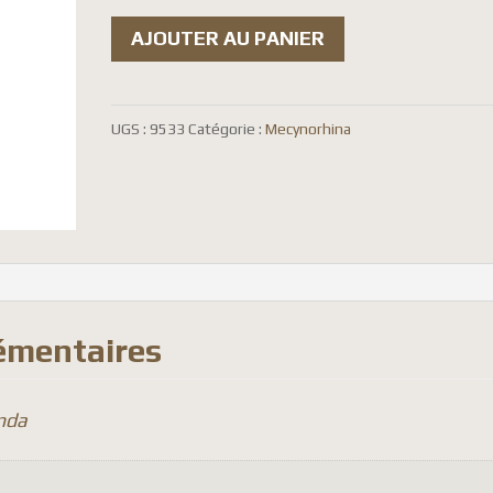
quantité
AJOUTER AU PANIER
de
Mecynorhina
torquata
UGS :
9533
Catégorie :
Mecynorhina
ugandensis
(
élevage
)
émentaires
nda