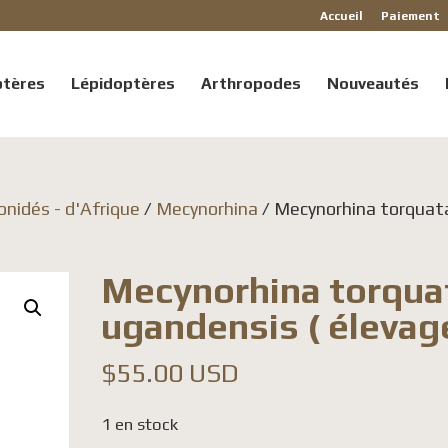
Accueil
Paiement
ptères
Lépidoptères
Arthropodes
Nouveautés
onidés - d'Afrique
/
Mecynorhina
/ Mecynorhina torquat
Mecynorhina torqua
ugandensis ( élevage
$
55.00 USD
1 en stock