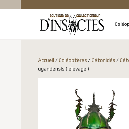
Coléo
Accueil
/
Coléoptères
/
Cétonidés
/
Cét
ugandensis ( élevage )