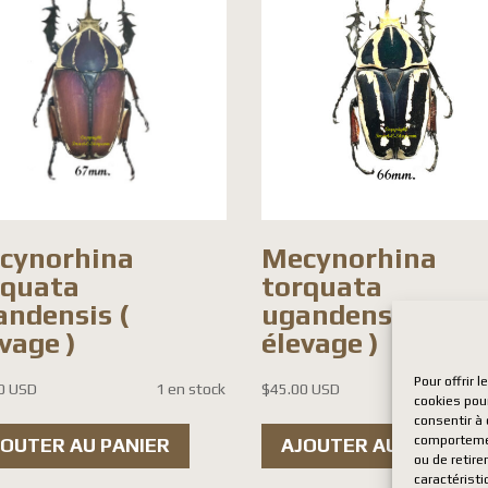
cynorhina
Mecynorhina
rquata
torquata
andensis (
ugandensis (
vage )
élevage )
Pour offrir 
0 USD
1 en stock
$
45.00 USD
1 en
cookies pour
consentir à
comportement
JOUTER AU PANIER
AJOUTER AU PANIER
ou de retire
caractéristi