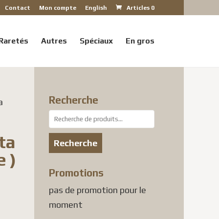
Contact
Mon compte
English
Articles 0
Raretés
Autres
Spéciaux
En gros
Recherche
a
Recherche
pour :
ta
Recherche
 )
Promotions
pas de promotion pour le
moment