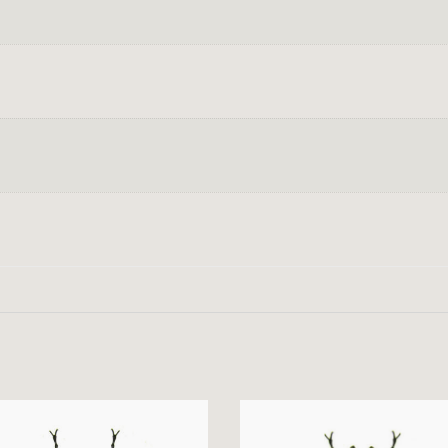
tience, understanding, and continued trust in our compa
es Canada a
suspendu temporairement l'acceptation d
Union européenne). Cette décision est liée aux
nouvelles
e propre à la France.