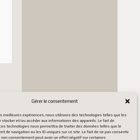
 en plus de la TVA à
aillés pour chaque article
s exigences pour certains pays
t la
France
, sont suspendus.
Gérer le consentement
Ce
les meilleures expériences, nous utilisons des technologies telles que les
produit
 stocker et/ou accéder aux informations des appareils. Le fait de
 ces technologies nous permettra de traiter des données telles que le
a
 de navigation ou les ID uniques sur ce site. Le fait de ne pas consentir
r son consentement peut avoir un effet négatif sur certaines