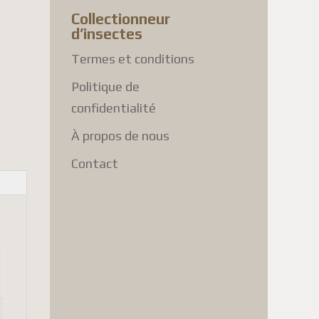
Collectionneur
d’insectes
Termes et conditions
Politique de
confidentialité
À propos de nous
Contact
ations, the only option is to
ficantly higher shipping costs.