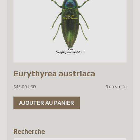
maintenant un
nouveau droit
de douane de 3 € par article
,
en plus de la TVA à
l'importation.
De
nouvelles exigences de
conformité
imposent des
renseignements beaucoup plus
détaillés pour chaque article
Eurythyrea austriaca
expédié (description, valeur,
$
45.00 USD
3 en stock
données douanières, etc.).
Les systèmes de Postes
AJOUTER AU PANIER
Canada ne sont pas encore
entièrement adaptés à ces
nouvelles exigences pour
Recherche
certains pays de l'UE. En