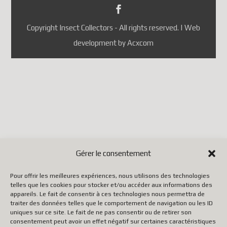
Portugal
République tchèque
Copyright Insect Collectors - All rights reserved. | Web
(ainsi que quelques autres pays
development by Acxcom
selon les mises à jour de
Postes Canada).
Jusqu'à ce que Postes Canada
mette en place un système
conforme aux nouvelles règles
européennes, il faut utiliser un
autre transporteur (DHL,
FedEx, UPS, etc.), ce qui
Gérer le consentement
entraîne malheureusement des
Pour offrir les meilleures expériences, nous utilisons des technologies
coûts beaucoup plus élevés.
telles que les cookies pour stocker et/ou accéder aux informations des
appareils. Le fait de consentir à ces technologies nous permettra de
traiter des données telles que le comportement de navigation ou les ID
Nous vous remercions de votre
uniques sur ce site. Le fait de ne pas consentir ou de retirer son
consentement peut avoir un effet négatif sur certaines caractéristiques
patience, de votre