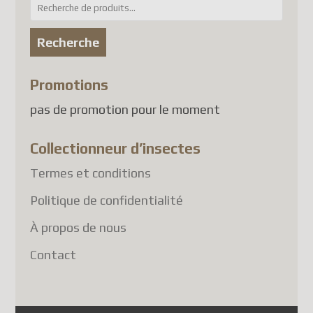
Recherche
attendant une solution
pour :
conforme, les envois de colis
Recherche
vers plusieurs pays, dont la
France
, sont suspendus.
Promotions
À l'heure actuelle, les pays
pas de promotion pour le moment
touchés comprennent
notamment :
Collectionneur d’insectes
France
Termes et conditions
Allemagne
Politique de confidentialité
Belgique
À propos de nous
Autriche
Danemark
Contact
Finlande
Luxembourg