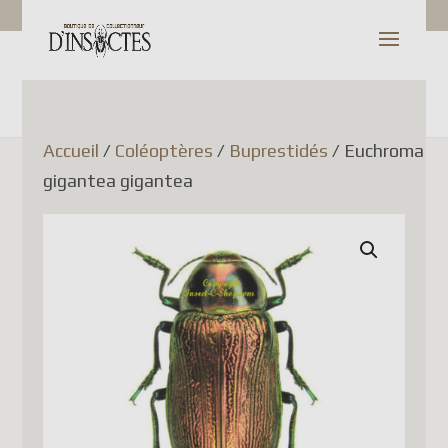
Shop Update
Dear Customer,
Accueil
/
Coléoptères
/
Buprestidés
/ Euchroma
gigantea gigantea
Since July 1, 2026, Canada
Post has temporarily
suspended the acceptance of
parcels to France (as well as
several other European Union
countries). This decision is
related to new European
Union customs regulations
and is not due to any issue