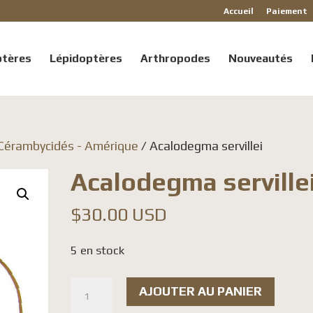
Accueil
Paiement
ptères
Lépidoptères
Arthropodes
Nouveautés
Cérambycidés - Amérique
/ Acalodegma servillei
Acalodegma serville
$
30.00 USD
5 en stock
quantité
AJOUTER AU PANIER
de