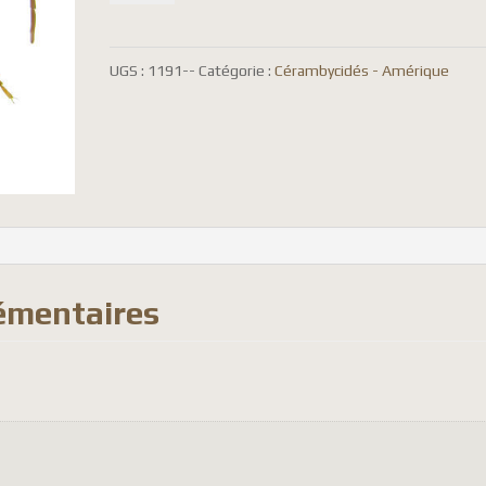
Acalodegma
servillei
UGS :
1191--
Catégorie :
Cérambycidés - Amérique
émentaires