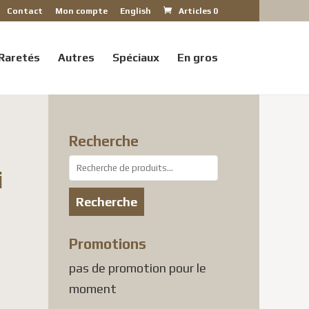
Contact
Mon compte
English
Articles 0
Raretés
Autres
Spéciaux
En gros
Recherche
Recherche
i
pour :
Recherche
Promotions
pas de promotion pour le
moment