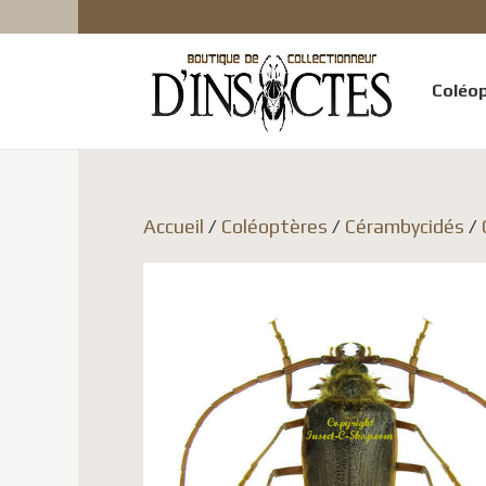
Coléo
Accueil
/
Coléoptères
/
Cérambycidés
/