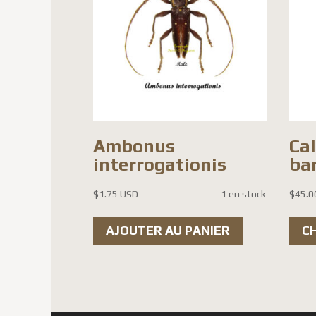
Ambonus
Ca
interrogationis
ba
$
1.75 USD
1 en stock
$
45.0
AJOUTER AU PANIER
C