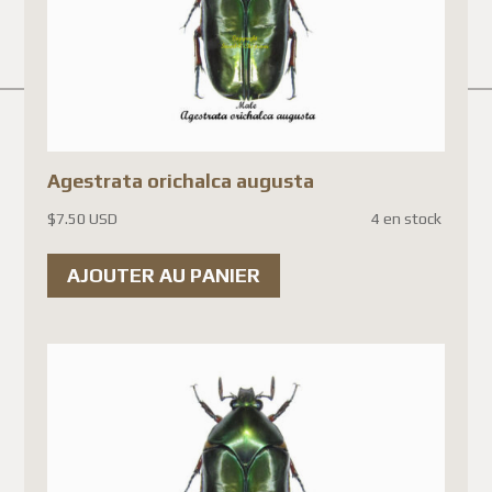
item
, in addition to import
VAT.
New compliance requirements
now require much more
detailed information for each
Agestrata orichalca augusta
item being shipped, including a
detailed description, value,
$
7.50 USD
4 en stock
customs data, and other
AJOUTER AU PANIER
documentation.
Canada Post's systems are not
yet fully adapted to meet
these new requirements for
certain EU countries. Until a
compliant solution is
implemented, parcel shipments