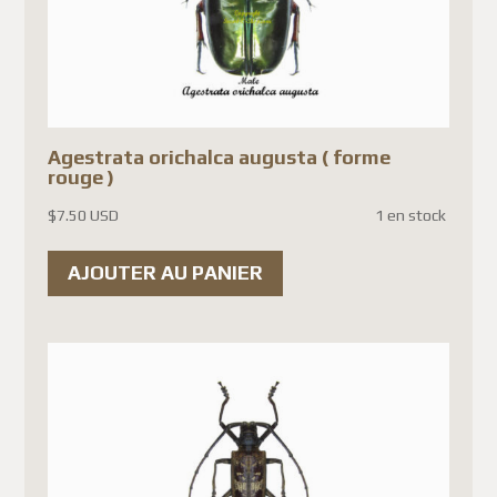
to several countries, including
France, have been temporarily
suspended.
At this time, the affected
Agestrata orichalca augusta ( forme
countries include:
rouge )
France
$
7.50 USD
1 en stock
Germany
AJOUTER AU PANIER
Belgium
Austria
Denmark
Finland
Luxembourg
Portugal
Czech Republic