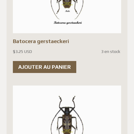
(as well as a few other
countries, depending on
Canada Post's latest updates).
Until Canada Post
Batocera gerstaeckeri
implements a system that
$
3.25 USD
3 en stock
complies with the new
European regulations, the
AJOUTER AU PANIER
only option is to use another
carrier such as DHL, FedEx, or
UPS. Unfortunately, this
results in significantly higher
shipping costs.
We sincerely appreciate your
patience, understanding, and