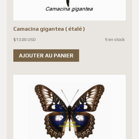
France
(ainsi que plusieurs
autres pays de l'Union
européenne). Cette décision
Camacina gigantea ( étalé )
est liée aux
nouvelles règles
$
13.00 USD
9 en stock
douanières de l'Union
européenne
et non à un
AJOUTER AU PANIER
problème propre à la France.
Les principales raisons sont :
L'Union européenne exige
maintenant un
nouveau droit
de douane de 3 € par article
,
en plus de la TVA à
l'importation.
De
nouvelles exigences de