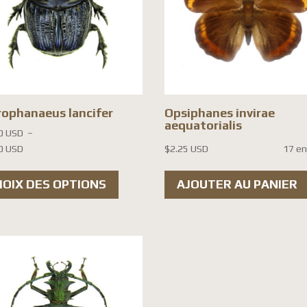
ophanaeus lancifer
Opsiphanes invirae
aequatorialis
0 USD
–
Plage
0 USD
$
2.25 USD
17 en
de
Ce
prix :
HOIX DES OPTIONS
AJOUTER AU PANIER
produit
$20.00 USD
a
à
$22.00 USD
plusieurs
variations.
Les
options