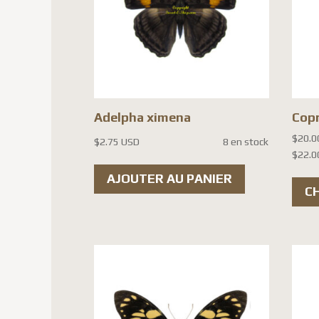
Adelpha ximena
Copr
$
20.0
$
2.75 USD
8 en stock
$
22.0
AJOUTER AU PANIER
C