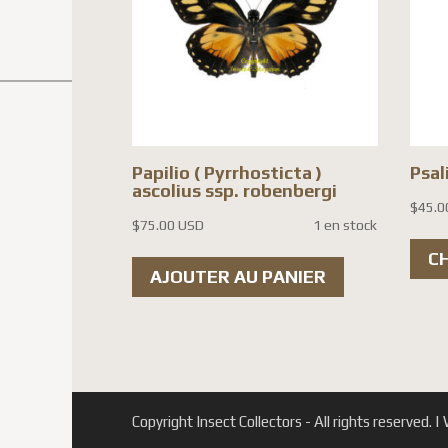
Papilio ( Pyrrhosticta )
Psal
ascolius ssp. robenbergi
$
45.0
$
75.00 USD
1 en stock
C
AJOUTER AU PANIER
Copyright Insect Collectors - All rights reserved