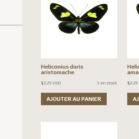
Heliconius doris
Hel
aristomache
amar
$
2.25 USD
5 en stock
$
2.25
AJOUTER AU PANIER
A