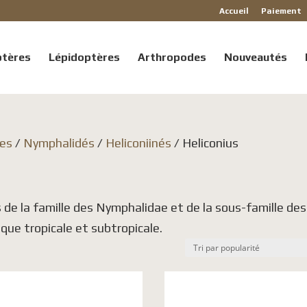
Accueil
Paiement
ptères
Lépidoptères
Arthropodes
Nouveautés
nes
/
Nymphalidés
/
Heliconiinés
/ Heliconius
 de la famille des Nymphalidae et de la sous-famille des
ique tropicale et subtropicale.