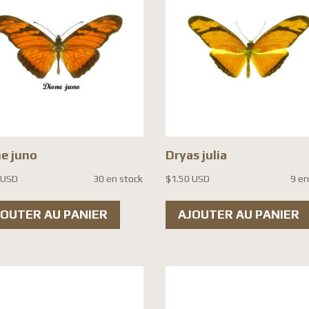
e juno
Dryas julia
 USD
30 en stock
$
1.50 USD
9 en
JOUTER AU PANIER
AJOUTER AU PANIER