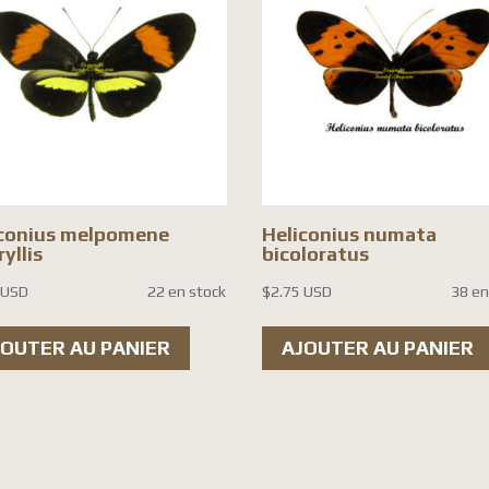
iconius melpomene
Heliconius numata
yllis
bicoloratus
 USD
22 en stock
$
2.75 USD
38 en
JOUTER AU PANIER
AJOUTER AU PANIER